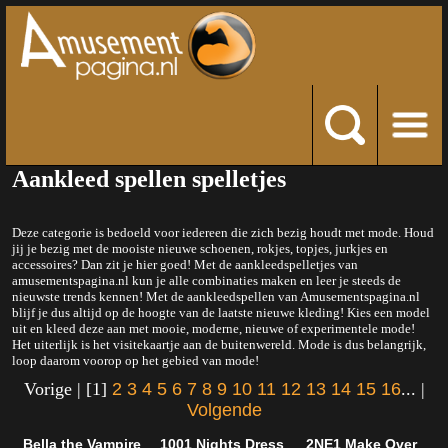
Aankleed spellen spelletjes
Deze categorie is bedoeld voor iedereen die zich bezig houdt met mode. Houd
jij je bezig met de mooiste nieuwe schoenen, rokjes, topjes, jurkjes en
accessoires? Dan zit je hier goed! Met de aankleedspelletjes van
amusementspagina.nl kun je alle combinaties maken en leer je steeds de
nieuwste trends kennen! Met de aankleedspellen van Amusementspagina.nl
blijf je dus altijd op de hoogte van de laatste nieuwe kleding! Kies een model
uit en kleed deze aan met mooie, moderne, nieuwe of experimentele mode!
Het uiterlijk is het visitekaartje aan de buitenwereld. Mode is dus belangrijk,
loop daarom voorop op het gebied van mode!
Vorige | [1]
2
3
4
5
6
7
8
9
10
11
12
13
14
15
16
... |
Volgende
Bella the Vampire
1001 Nights Dress
2NE1 Make Over