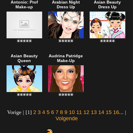
Antonio: Prof
Arabian Night
Asian Beauty
Make-up
Dress Up
Dress Up
Asian Beauty
Audrina Patridge
Queen
Make-Up
Vorige | [1]
2
3
4
5
6
7
8
9
10
11
12
13
14
15
16
... |
Volgende