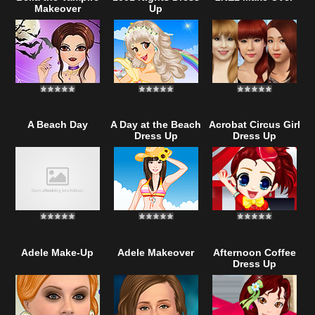
Makeover
Up
A Beach Day
A Day at the Beach
Acrobat Circus Girl
Dress Up
Dress Up
Adele Make-Up
Adele Makeover
Afternoon Coffee
Dress Up