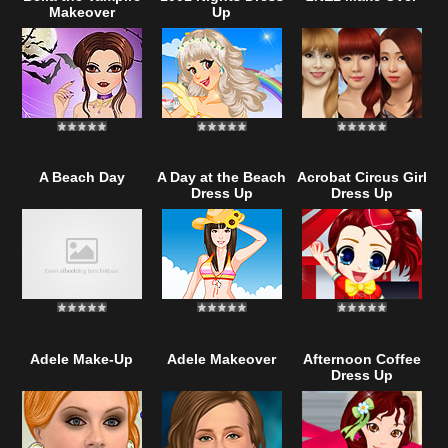
Makeover
Up
A Beach Day
A Day at the Beach
Acrobat Circus Girl
Dress Up
Dress Up
Adele Make-Up
Adele Makeover
Afternoon Coffee
Dress Up