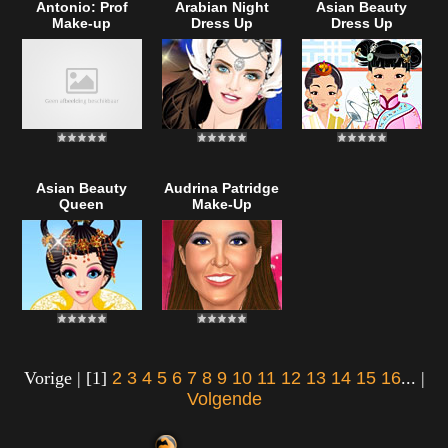
Antonio: Prof
Arabian Night
Asian Beauty
Make-up
Dress Up
Dress Up
Asian Beauty
Audrina Patridge
Queen
Make-Up
Vorige | [1]
2
3
4
5
6
7
8
9
10
11
12
13
14
15
16
... |
Volgende