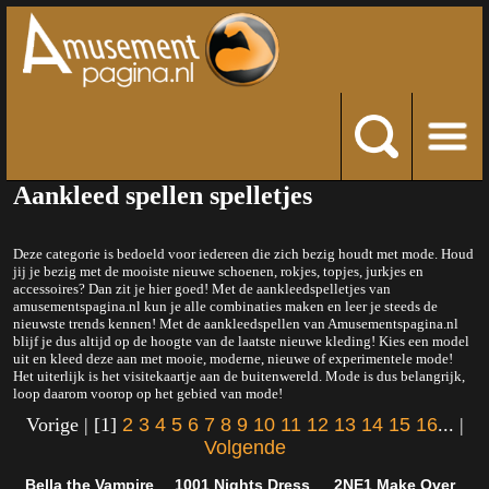
Aankleed spellen spelletjes
Deze categorie is bedoeld voor iedereen die zich bezig houdt met mode. Houd
jij je bezig met de mooiste nieuwe schoenen, rokjes, topjes, jurkjes en
accessoires? Dan zit je hier goed! Met de aankleedspelletjes van
amusementspagina.nl kun je alle combinaties maken en leer je steeds de
nieuwste trends kennen! Met de aankleedspellen van Amusementspagina.nl
blijf je dus altijd op de hoogte van de laatste nieuwe kleding! Kies een model
uit en kleed deze aan met mooie, moderne, nieuwe of experimentele mode!
Het uiterlijk is het visitekaartje aan de buitenwereld. Mode is dus belangrijk,
loop daarom voorop op het gebied van mode!
Vorige | [1]
2
3
4
5
6
7
8
9
10
11
12
13
14
15
16
... |
Volgende
Bella the Vampire
1001 Nights Dress
2NE1 Make Over